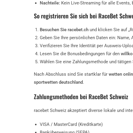
Nachteile:
Kein Live-Streaming für alle Events,
So registrieren Sie sich bei RaceBet Schw
Besuchen Sie racebet.ch
und klicken Sie auf „Re
Geben Sie Ihre persönlichen Daten ein: Name, 
Verifizieren Sie Ihre Identität per Ausweis-Upl
Lesen Sie die Bonusbedingungen für den
willk
Wählen Sie eine Zahlungsmethode und tätigen S
Nach Abschluss sind Sie startklar für
wetten onli
sportwetten deutschland
.
Zahlungsmethoden bei RaceBet Schweiz
racebet Schweiz akzeptiert diverse lokale und inte
VISA / MasterCard (Kreditkarte)
Banküberweisung (SEPA)