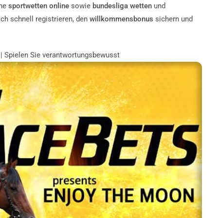
che
sportwetten online
sowie
bundesliga wetten
und
ich schnell registrieren, den
willkommensbonus
sichern und
 | Spielen Sie verantwortungsbewusst