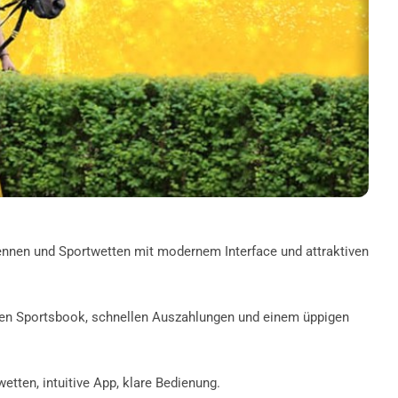
rennen und Sportwetten mit modernem Interface und attraktiven
ren Sportsbook, schnellen Auszahlungen und einem üppigen
tten, intuitive App, klare Bedienung.