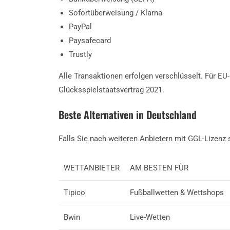
Sofortüberweisung / Klarna
PayPal
Paysafecard
Trustly
Alle Transaktionen erfolgen verschlüsselt. Für E
Glücksspielstaatsvertrag 2021.
Beste Alternativen in Deutschland
Falls Sie nach weiteren Anbietern mit GGL-Lizenz s
WETTANBIETER
AM BESTEN FÜR
Tipico
Fußballwetten & Wettshops
Bwin
Live-Wetten