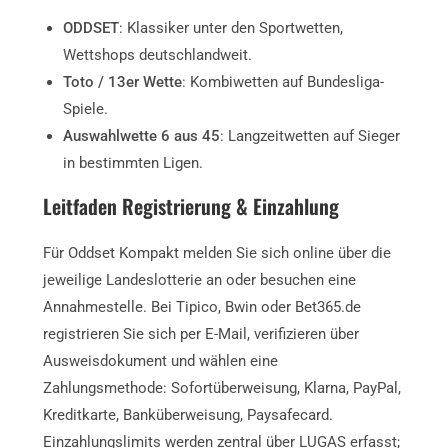
ODDSET
: Klassiker unter den Sportwetten,
Wettshops deutschlandweit.
Toto / 13er Wette
: Kombiwetten auf Bundesliga-
Spiele.
Auswahlwette 6 aus 45
: Langzeitwetten auf Sieger
in bestimmten Ligen.
Leitfaden Registrierung & Einzahlung
Für Oddset Kompakt melden Sie sich online über die
jeweilige Landeslotterie an oder besuchen eine
Annahmestelle. Bei Tipico, Bwin oder Bet365.de
registrieren Sie sich per E-Mail, verifizieren über
Ausweisdokument und wählen eine
Zahlungsmethode: Sofortüberweisung, Klarna, PayPal,
Kreditkarte, Banküberweisung, Paysafecard.
Einzahlungslimits werden zentral über LUGAS erfasst;