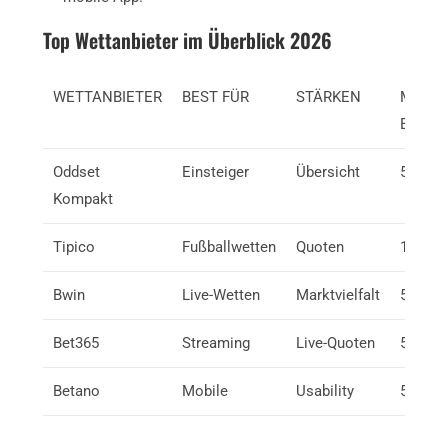
Top Wettanbieter im Überblick 2026
WETTANBIETER
BEST FÜR
STÄRKEN
MIN.
EINZA
Oddset
Einsteiger
Übersicht
5 €
Kompakt
Tipico
Fußballwetten
Quoten
10 €
Bwin
Live-Wetten
Marktvielfalt
5 €
Bet365
Streaming
Live-Quoten
5 €
Betano
Mobile
Usability
5 €