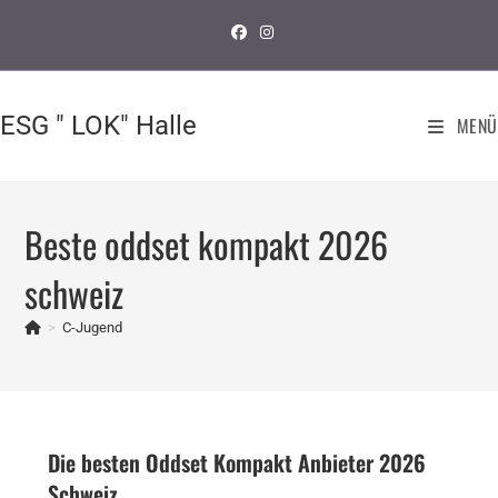
ESG " LOK" Halle
MENÜ
Beste oddset kompakt 2026
schweiz
>
C-Jugend
Die besten Oddset Kompakt Anbieter 2026
Schweiz