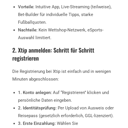
Vorteile:
Intuitive App, Live-Streaming (teilweise),
Bet-Builder für individuelle Tipps, starke
Fußballquoten.
Nachteile:
Kein Wettshop-Netzwerk, eSports-
Auswahl limitiert.
2. Xtip anmelden: Schritt für Schritt
registrieren
Die Registrierung bei Xtip ist einfach und in wenigen
Minuten abgeschlossen:
1. Konto anlegen:
Auf “Registrieren” klicken und
persönliche Daten eingeben.
2. Identitätsprüfung:
Per Upload von Ausweis oder
Reisepass (gesetzlich erforderlich, GGL-lizenziert).
3. Erste Einzahlung:
Wählen Sie