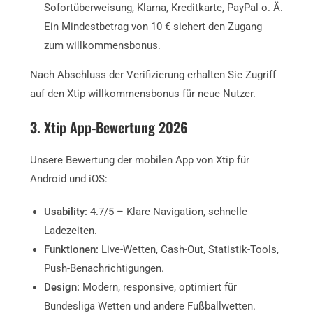
Sofortüberweisung, Klarna, Kreditkarte, PayPal o. Ä.
Ein Mindestbetrag von 10 € sichert den Zugang
zum willkommensbonus.
Nach Abschluss der Verifizierung erhalten Sie Zugriff
auf den Xtip willkommensbonus für neue Nutzer.
3. Xtip App-Bewertung 2026
Unsere Bewertung der mobilen App von Xtip für
Android und iOS:
Usability:
4.7/5 – Klare Navigation, schnelle
Ladezeiten.
Funktionen:
Live-Wetten, Cash-Out, Statistik-Tools,
Push-Benachrichtigungen.
Design:
Modern, responsive, optimiert für
Bundesliga Wetten und andere Fußballwetten.