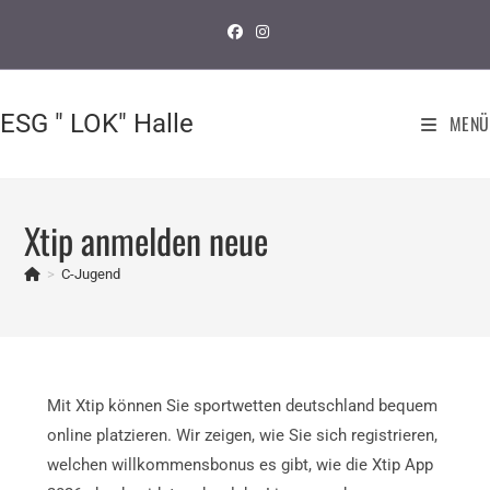
ESG " LOK" Halle
MENÜ
Xtip anmelden neue
>
C-Jugend
Mit Xtip können Sie sportwetten deutschland bequem
online platzieren. Wir zeigen, wie Sie sich registrieren,
welchen willkommensbonus es gibt, wie die Xtip App