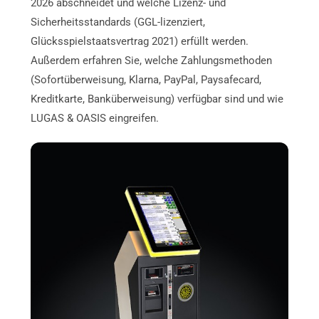
2026 abschneidet und welche Lizenz- und
Sicherheitsstandards (GGL-lizenziert,
Glücksspielstaatsvertrag 2021) erfüllt werden.
Außerdem erfahren Sie, welche Zahlungsmethoden
(Sofortüberweisung, Klarna, PayPal, Paysafecard,
Kreditkarte, Banküberweisung) verfügbar sind und wie
LUGAS & OASIS eingreifen.