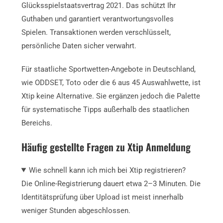
Glücksspielstaatsvertrag 2021. Das schützt Ihr
Guthaben und garantiert verantwortungsvolles
Spielen. Transaktionen werden verschlüsselt,
persönliche Daten sicher verwahrt.
Für staatliche Sportwetten-Angebote in Deutschland,
wie ODDSET, Toto oder die 6 aus 45 Auswahlwette, ist
Xtip keine Alternative. Sie ergänzen jedoch die Palette
für systematische Tipps außerhalb des staatlichen
Bereichs.
Häufig gestellte Fragen zu Xtip Anmeldung
Wie schnell kann ich mich bei Xtip registrieren?
Die Online-Registrierung dauert etwa 2–3 Minuten. Die
Identitätsprüfung über Upload ist meist innerhalb
weniger Stunden abgeschlossen.