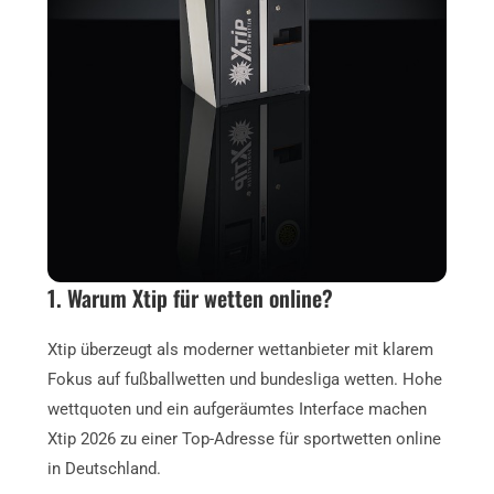
1. Warum Xtip für wetten online?
Xtip überzeugt als moderner wettanbieter mit klarem
Fokus auf fußballwetten und bundesliga wetten. Hohe
wettquoten und ein aufgeräumtes Interface machen
Xtip 2026 zu einer Top-Adresse für sportwetten online
in Deutschland.