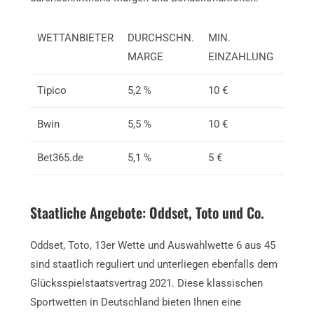
WETTANBIETER
DURCHSCHN.
MIN.
WIL
MARGE
EINZAHLUNG
Tipico
5,2 %
10 €
100 %
Bwin
5,5 %
10 €
50 € 
Bet365.de
5,1 %
5 €
Werth
Staatliche Angebote: Oddset, Toto und Co.
Oddset, Toto, 13er Wette und Auswahlwette 6 aus 45
sind staatlich reguliert und unterliegen ebenfalls dem
Glücksspielstaatsvertrag 2021. Diese klassischen
Sportwetten in Deutschland bieten Ihnen eine