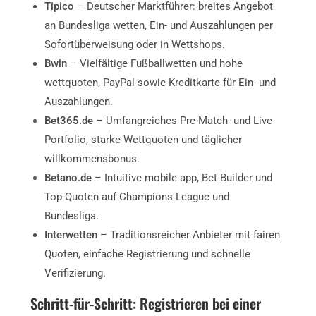
Tipico
– Deutscher Marktführer: breites Angebot
an Bundesliga wetten, Ein- und Auszahlungen per
Sofortüberweisung oder in Wettshops.
Bwin
– Vielfältige Fußballwetten und hohe
wettquoten, PayPal sowie Kreditkarte für Ein- und
Auszahlungen.
Bet365.de
– Umfangreiches Pre-Match- und Live-
Portfolio, starke Wettquoten und täglicher
willkommensbonus.
Betano.de
– Intuitive mobile app, Bet Builder und
Top-Quoten auf Champions League und
Bundesliga.
Interwetten
– Traditionsreicher Anbieter mit fairen
Quoten, einfache Registrierung und schnelle
Verifizierung.
Schritt-für-Schritt: Registrieren bei einer