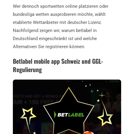
Wer dennoch sportwetten online platzieren oder
bundesliga wetten ausprobieren möchte, wählt
etablierte Wettanbieter mit deutscher Lizenz.
Nachfolgend zeigen wir, warum betlabel in
Deutschland eingeschränkt ist und welche
Alternativen Sie registrieren können.
Betlabel mobile app Schweiz und GGL-
Regulierung