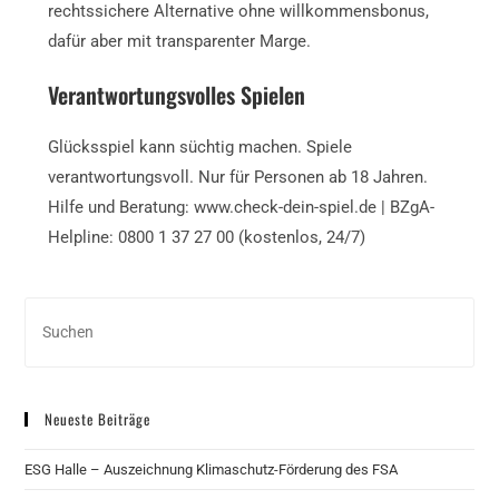
rechtssichere Alternative ohne willkommensbonus,
dafür aber mit transparenter Marge.
Verantwortungsvolles Spielen
Glücksspiel kann süchtig machen. Spiele
verantwortungsvoll. Nur für Personen ab 18 Jahren.
Hilfe und Beratung: www.check-dein-spiel.de | BZgA-
Helpline: 0800 1 37 27 00 (kostenlos, 24/7)
Neueste Beiträge
ESG Halle – Auszeichnung Klimaschutz-Förderung des FSA