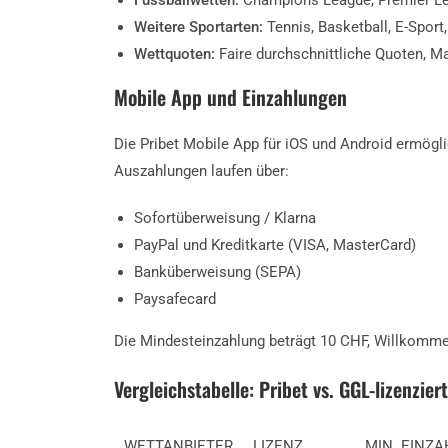
Weitere Sportarten:
Tennis, Basketball, E-Sport
Wettquoten:
Faire durchschnittliche Quoten, Ma
Mobile App und Einzahlungen
Die Pribet Mobile App für iOS und Android ermögl
Auszahlungen laufen über:
Sofortüberweisung / Klarna
PayPal und Kreditkarte (VISA, MasterCard)
Banküberweisung (SEPA)
Paysafecard
Die Mindest­einzahlung beträgt 10 CHF, Willkomm
Vergleichstabelle: Pribet vs. GGL-lizenzier
WETTANBIETER
LIZENZ
MIN. EINZ