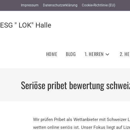
Impressum
Datenschutzerklärung
Cookie-Richtlinie (EU)
ESG " LOK" Halle
HOME
BLOG
1. HERREN
2. H
Seriöse pribet bewertung schwei
Wir prüfen Pribet als Wettanbieter mit Schweizer 
wetten online seriös ist. Unser Fokus liegt auf L