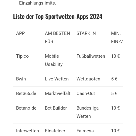
Einzahlungslimits.
Liste der Top Sportwetten-Apps 2024
APP
AM BESTEN
STARK IN
MIN.
FÜR
EINZAHLU
Tipico
Mobile
Fußballwetten
10 €
Usability
Bwin
Live-Wetten
Wettquoten
5 €
Bet365.de
Marktvielfalt
Cash-Out
5 €
Betano.de
Bet Builder
Bundesliga
10 €
Wetten
Interwetten
Einsteiger
Fairness
10 €