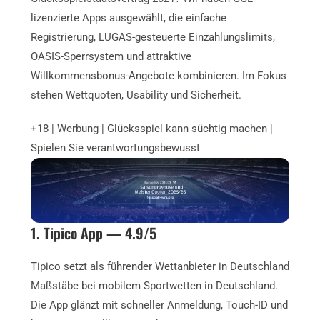
lizenzierte Apps ausgewählt, die einfache
Registrierung, LUGAS-gesteuerte Einzahlungslimits,
OASIS-Sperrsystem und attraktive
Willkommensbonus-Angebote kombinieren. Im Fokus
stehen Wettquoten, Usability und Sicherheit.
+18 | Werbung | Glücksspiel kann süchtig machen |
Spielen Sie verantwortungsbewusst
1. Tipico App — 4.9/5
Tipico setzt als führender Wettanbieter in Deutschland
Maßstäbe bei mobilem Sportwetten in Deutschland.
Die App glänzt mit schneller Anmeldung, Touch-ID und