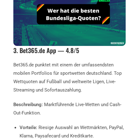
3. Bet365.de App — 4.8/5
Bet365.de punktet mit einem der umfassendsten
mobilen Portfolios für sportwetten deutschland. Top
Wettquoten auf Fußball und weltweite Ligen, Live-
Streaming und Sofortauszahlung.
Beschreibung:
Marktführende Live-Wetten und Cash-
Out-Funktion.
Vorteile:
Riesige Auswahl an Wettmärkten, PayPal,
Klarna, Paysafecard und Kreditkarte.