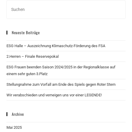
Neueste Beiträge
ESG Halle – Auszeichnung Klimaschutz-Förderung des FSA
2.Herren – Finale Reservepokal
ESG Frauen beenden Saison 2024/2025 in der Regionalklasse auf
einem sehr guten 3.Platz
Stellungnahme zum Vorfall am Ende des Spiels gegen Roter Stern
Wir verabschieden und verneigen uns vor einer LEGENDE!
Archive
Mai 2025