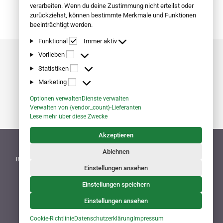
verarbeiten. Wenn du deine Zustimmung nicht erteilst oder
zurückziehst, können bestimmte Merkmale und Funktionen
beeinträchtigt werden.
Funktional
Immer aktiv
Vorlieben
Statistiken
Marketing
Optionen verwalten
Dienste verwalten
Verwalten von {vendor_count}-Lieferanten
Lese mehr über diese Zwecke
Akzeptieren
Impressum
Powbet login mobile
Betbanca login registrieren
Neobet bewertung alternativ
Wettarena bewertung login
Ablehnen
Bester oddset die sportwette mobile neue
Xgoals schweiz vergleich
Einstellungen ansehen
Wettarena alternativ app
Bet at home app 2026
Tiptorro app 2026 anmelden
Neue racebet schweiz registrieren
Einstellungen speichern
Legale auswahlwette 6 aus 45 quoten 2026 neue
Datenschutzerklärung
Cookie-Richtlinie (EU)
Einstellungen ansehen
© Copyright - Free your mind with
OceanWP
Cookie-Richtlinie
Datenschutzerklärung
Impressum