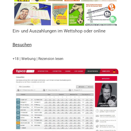
Ein- und Auszahlungen im Wettshop oder online
Besuchen
+18 | Werbung | Rezension lesen