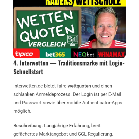
4. Interwetten — Traditionsmarke mit Login-
Schnellstart
Interwetten.de bietet faire
wettquoten
und einen
schlanken Anmeldeprozess. Der Login ist per E-Mail
und Passwort sowie über mobile Authenticator-Apps
möglich.
Beschreibung:
Langjährige Erfahrung, breit
gefächertes Marktangebot und GGL-Regulierung.