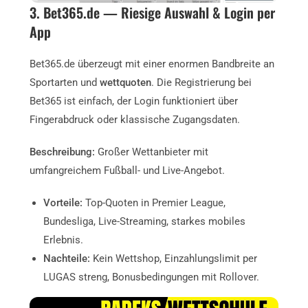
3. Bet365.de — Riesige Auswahl & Login per
App
Bet365.de überzeugt mit einer enormen Bandbreite an
Sportarten und
wettquoten
. Die Registrierung bei
Bet365 ist einfach, der Login funktioniert über
Fingerabdruck oder klassische Zugangsdaten.
Beschreibung:
Großer Wettanbieter mit
umfangreichem Fußball- und Live-Angebot.
Vorteile:
Top-Quoten in Premier League,
Bundesliga, Live-Streaming, starkes mobiles
Erlebnis.
Nachteile:
Kein Wettshop, Einzahlungslimit per
LUGAS streng, Bonusbedingungen mit Rollover.