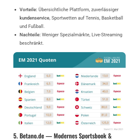
Vorteile:
Übersichtliche Plattform, zuverlässiger
kundenservice
, Sportwetten auf Tennis, Basketball
und Fußball.
Nachteile:
Weniger Spezialmärkte, Live-Streaming
beschränkt.
5. Betano.de — Modernes Sportsbook &