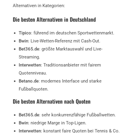
Alternativen in Kategorien:
Die besten Alternativen in Deutschland
Tipico
: führend im deutschen Sportwettenmarkt.
Bwin
: Live-Wetten-Referenz mit Cash-Out.
Bet365.de
: größte Marktauswahl und Live-
Streaming.
Interwetten
: Traditionsanbieter mit fairem
Quotenniveau.
Betano.de
: modernes Interface und starke
Fußballquoten.
Die besten Alternativen nach Quoten
Bet365.de
: sehr konkurrenzfähige Fußballwetten.
Bwin
: niedrige Marge in Top-Ligen.
Interwetten
: konstant faire Quoten bei Tennis & Co.