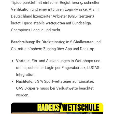
Tipico punktet mit einfacher Registrierung, schneller
Verifikation und einer intuitiven
Login
-Maske. Als in
Deutschland lizenzierter Anbieter (GGL-lizenziert)
bietet Tipico stabile
wettquoten
auf Bundesliga,
Champions League und mehr.
Beschreibung:
Ihr Direkteinstieg in
fußballwetten
und
Co. mit einfachem Zugang über App und Desktop.
Vorteile:
Ein- und Auszahlungen in Wettshops und
online, schneller Login per Fingerabdruck, LUGAS-
Integration.
Nachteile:
5,3 % Sportwettsteuer auf Einsätze,
OASIS-Sperre muss bei Verlustwette beachtet
werden.