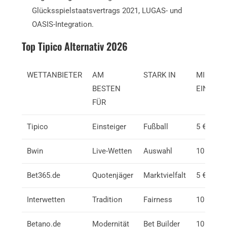
Glücksspielstaatsvertrags 2021, LUGAS- und
OASIS-Integration.
Top Tipico Alternativ 2026
WETTANBIETER
AM
STARK IN
MIN.
BESTEN
EINZAH
FÜR
Tipico
Einsteiger
Fußball
5 €
Bwin
Live-Wetten
Auswahl
10 €
Bet365.de
Quotenjäger
Marktvielfalt
5 €
Interwetten
Tradition
Fairness
10 €
Betano.de
Modernität
Bet Builder
10 €