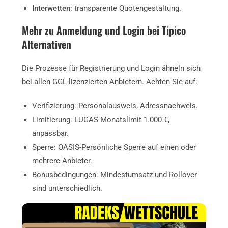
Interwetten
: transparente Quotengestaltung.
Mehr zu Anmeldung und Login bei Tipico
Alternativen
Die Prozesse für Registrierung und Login ähneln sich
bei allen GGL-lizenzierten Anbietern. Achten Sie auf:
Verifizierung: Personalausweis, Adressnachweis.
Limitierung: LUGAS-Monatslimit 1.000 €,
anpassbar.
Sperre: OASIS-Persönliche Sperre auf einen oder
mehrere Anbieter.
Bonusbedingungen: Mindestumsatz und Rollover
sind unterschiedlich.