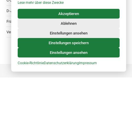
C-Jugend
Lese mehr über diese Zwecke
D-Jugend
Akzeptieren
Frauen
Ablehnen
Vereinsnews
Einstellungen ansehen
Einstellungen speichern
Einstellungen ansehen
Cookie-Richtlinie
Datenschutzerklärung
Impressum
Impressum
Tipico in meiner nähe schweiz anmelden
Ufc wetten schweiz app
Neue wettanbieter registrieren bewertung