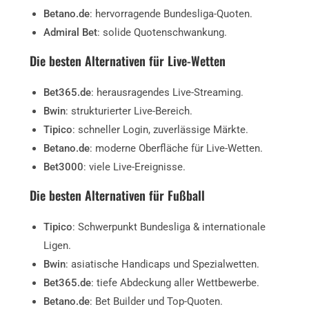
Betano.de
: hervorragende Bundesliga-Quoten.
Admiral Bet
: solide Quotenschwankung.
Die besten Alternativen für Live-Wetten
Bet365.de
: herausragendes Live-Streaming.
Bwin
: strukturierter Live-Bereich.
Tipico
: schneller Login, zuverlässige Märkte.
Betano.de
: moderne Oberfläche für Live-Wetten.
Bet3000
: viele Live-Ereignisse.
Die besten Alternativen für Fußball
Tipico
: Schwerpunkt Bundesliga & internationale
Ligen.
Bwin
: asiatische Handicaps und Spezialwetten.
Bet365.de
: tiefe Abdeckung aller Wettbewerbe.
Betano.de
: Bet Builder und Top-Quoten.