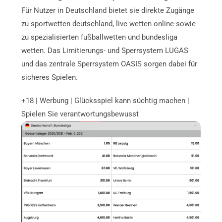
Für Nutzer in Deutschland bietet sie direkte Zugänge
zu sportwetten deutschland, live wetten online sowie
zu spezialisierten fußballwetten und bundesliga
wetten. Das Limitierungs- und Sperrsystem LUGAS
und das zentrale Sperrsystem OASIS sorgen dabei für
sicheres Spielen.
+18 | Werbung | Glücksspiel kann süchtig machen |
Spielen Sie verantwortungsbewusst