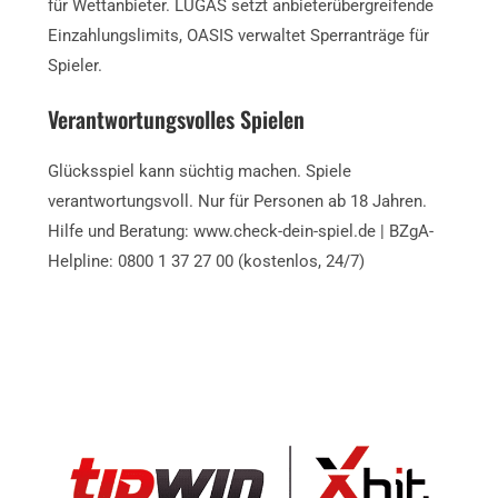
für Wettanbieter. LUGAS setzt anbieterübergreifende
Einzahlungslimits, OASIS verwaltet Sperranträge für
Spieler.
Verantwortungsvolles Spielen
Glücksspiel kann süchtig machen. Spiele
verantwortungsvoll. Nur für Personen ab 18 Jahren.
Hilfe und Beratung: www.check-dein-spiel.de | BZgA-
Helpline: 0800 1 37 27 00 (kostenlos, 24/7)