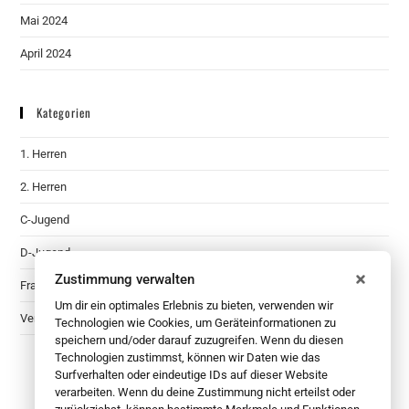
Mai 2024
April 2024
Kategorien
1. Herren
2. Herren
C-Jugend
D-Jugend
Zustimmung verwalten
Frauen
Um dir ein optimales Erlebnis zu bieten, verwenden wir
Vereinsnews
Technologien wie Cookies, um Geräteinformationen zu
speichern und/oder darauf zuzugreifen. Wenn du diesen
Technologien zustimmst, können wir Daten wie das
Surfverhalten oder eindeutige IDs auf dieser Website
verarbeiten. Wenn du deine Zustimmung nicht erteilst oder