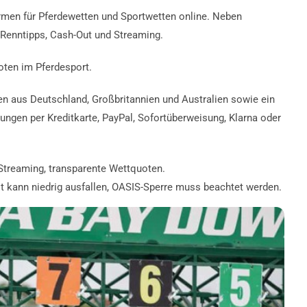
ormen für Pferdewetten und Sportwetten online. Neben
-Renntipps, Cash-Out und Streaming.
ten im Pferdesport.
n aus Deutschland, Großbritannien und Australien sowie ein
gen per Kreditkarte, PayPal, Sofortüberweisung, Klarna oder
Streaming, transparente Wettquoten.
 kann niedrig ausfallen, OASIS-Sperre muss beachtet werden.