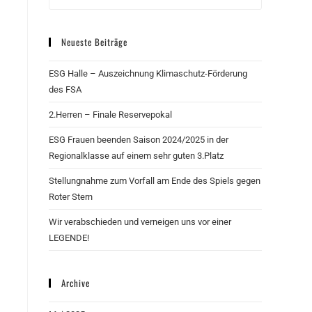
Neueste Beiträge
ESG Halle – Auszeichnung Klimaschutz-Förderung
des FSA
2.Herren – Finale Reservepokal
ESG Frauen beenden Saison 2024/2025 in der
Regionalklasse auf einem sehr guten 3.Platz
Stellungnahme zum Vorfall am Ende des Spiels gegen
Roter Stern
Wir verabschieden und verneigen uns vor einer
LEGENDE!
Archive