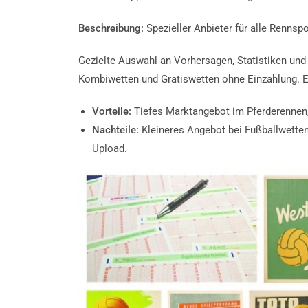
Beschreibung:
Spezieller Anbieter für alle Rennspo
Gezielte Auswahl an Vorhersagen, Statistiken und
Kombiwetten und Gratiswetten ohne Einzahlung. Ei
Vorteile:
Tiefes Marktangebot im Pferderennen,
Nachteile:
Kleineres Angebot bei Fußballwetten
Upload.