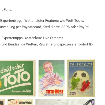
rt-Fans.
 Expertenblogs. Wettanbieter-Features wie Wett-Tools,
nzahlung per Paysafecard, Kreditkarte, SEPA oder PayPal.
 Expertentipps, kostenlose Live-Streams.
 und Bundesliga Wetten, Registrierungsprozess erfordert ID-