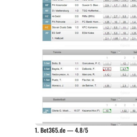
1. Bet365.de — 4.8/5