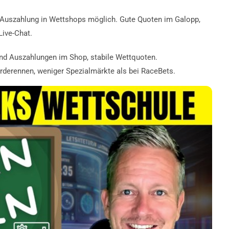
t, Auszahlung in Wettshops möglich. Gute Quoten im Galopp,
Live-Chat.
nd Auszahlungen im Shop, stabile Wettquoten.
rderennen, weniger Spezialmärkte als bei RaceBets.