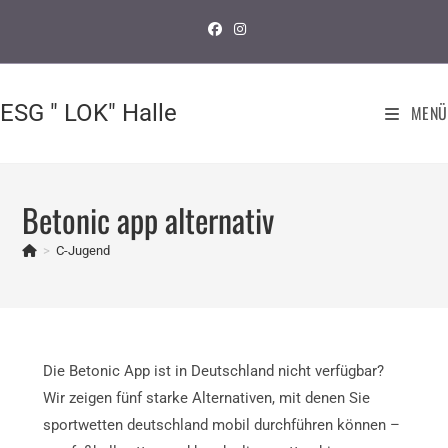
ESG " LOK" Halle
MENÜ
Betonic app alternativ
>
C-Jugend
Die Betonic App ist in Deutschland nicht verfügbar?
Wir zeigen fünf starke Alternativen, mit denen Sie
sportwetten deutschland mobil durchführen können –