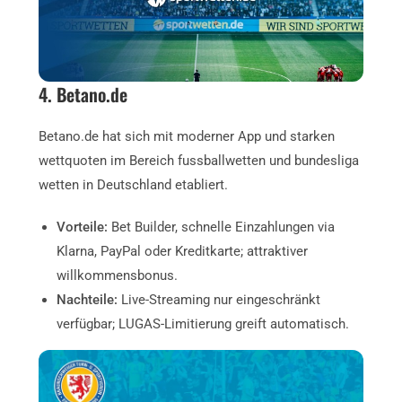
4. Betano.de
Betano.de hat sich mit moderner App und starken
wettquoten im Bereich fussballwetten und bundesliga
wetten in Deutschland etabliert.
Vorteile:
Bet Builder, schnelle Einzahlungen via
Klarna, PayPal oder Kreditkarte; attraktiver
willkommensbonus.
Nachteile:
Live-Streaming nur eingeschränkt
verfügbar; LUGAS-Limitierung greift automatisch.