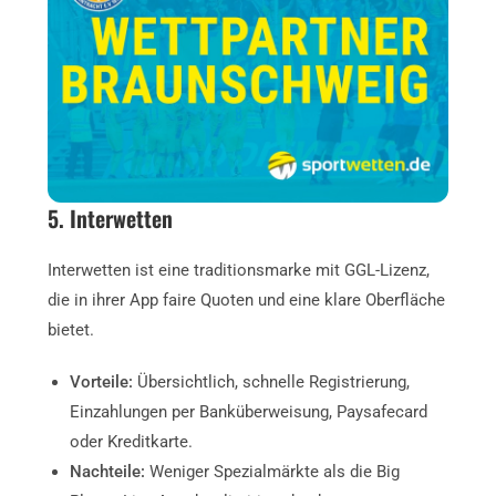
5. Interwetten
Interwetten ist eine traditionsmarke mit GGL-Lizenz,
die in ihrer App faire Quoten und eine klare Oberfläche
bietet.
Vorteile:
Übersichtlich, schnelle Registrierung,
Einzahlungen per Banküberweisung, Paysafecard
oder Kreditkarte.
Nachteile:
Weniger Spezialmärkte als die Big