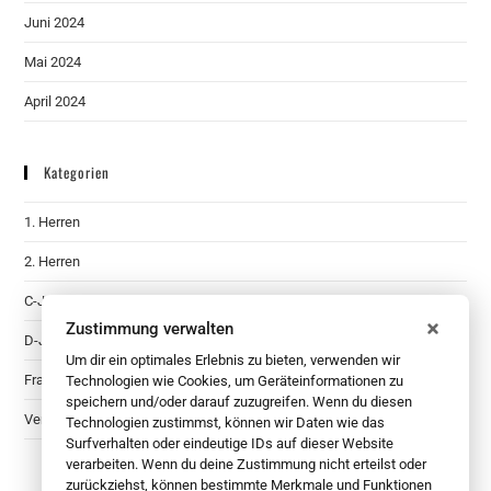
Juni 2024
Mai 2024
April 2024
Kategorien
1. Herren
2. Herren
C-Jugend
Zustimmung verwalten
D-Jugend
Um dir ein optimales Erlebnis zu bieten, verwenden wir
Frauen
Technologien wie Cookies, um Geräteinformationen zu
speichern und/oder darauf zuzugreifen. Wenn du diesen
Vereinsnews
Technologien zustimmst, können wir Daten wie das
Surfverhalten oder eindeutige IDs auf dieser Website
verarbeiten. Wenn du deine Zustimmung nicht erteilst oder
zurückziehst, können bestimmte Merkmale und Funktionen