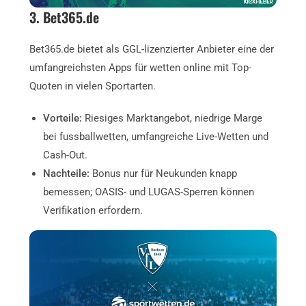
3. Bet365.de
Bet365.de bietet als GGL-lizenzierter Anbieter eine der
umfangreichsten Apps für wetten online mit Top-
Quoten in vielen Sportarten.
Vorteile:
Riesiges Marktangebot, niedrige Marge
bei fussballwetten, umfangreiche Live-Wetten und
Cash-Out.
Nachteile:
Bonus nur für Neukunden knapp
bemessen; OASIS- und LUGAS-Sperren können
Verifikation erfordern.