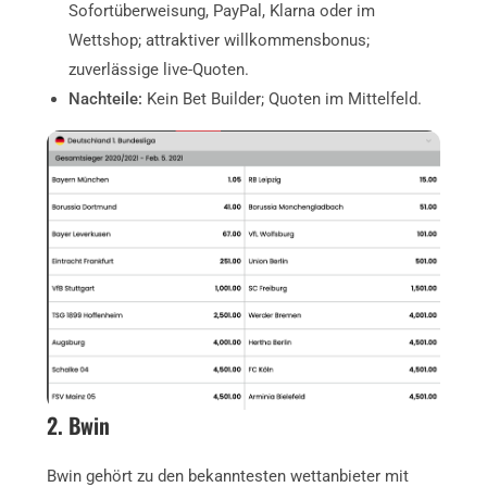
Sofortüberweisung, PayPal, Klarna oder im
Wettshop; attraktiver willkommensbonus;
zuverlässige live-Quoten.
Nachteile:
Kein Bet Builder; Quoten im Mittelfeld.
2. Bwin
Bwin gehört zu den bekanntesten wettanbieter mit