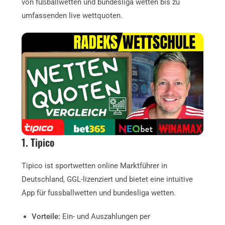
von fußballwetten und bundesliga wetten bis zu
umfassenden live wettquoten.
1. Tipico
Tipico ist sportwetten online Marktführer in
Deutschland, GGL-lizenziert und bietet eine intuitive
App für fussballwetten und bundesliga wetten.
Vorteile:
Ein- und Auszahlungen per