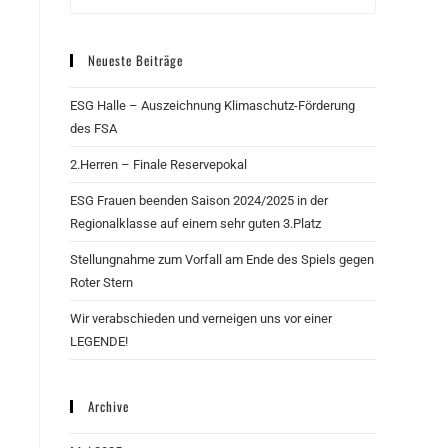
Neueste Beiträge
ESG Halle – Auszeichnung Klimaschutz-Förderung
des FSA
2.Herren – Finale Reservepokal
ESG Frauen beenden Saison 2024/2025 in der
Regionalklasse auf einem sehr guten 3.Platz
Stellungnahme zum Vorfall am Ende des Spiels gegen
Roter Stern
Wir verabschieden und verneigen uns vor einer
LEGENDE!
Archive