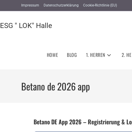
Impressum
Datenschutzerklärung
Cookie-Richtlinie (EU)
ESG " LOK" Halle
HOME
BLOG
1. HERREN
2. H
Betano de 2026 app
Betano DE App 2026 – Registrierung & Lo