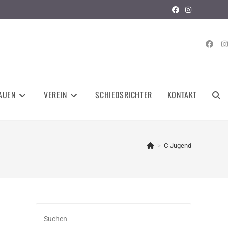
AUEN
VEREIN
SCHIEDSRICHTER
KONTAKT
>
C-Jugend