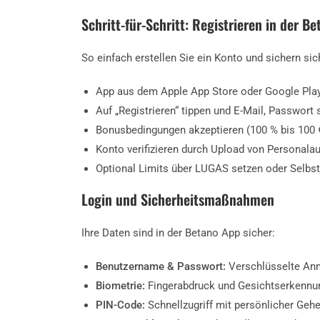
Schritt-für-Schritt: Registrieren in der B
So einfach erstellen Sie ein Konto und sichern s
App aus dem Apple App Store oder Google Play 
Auf „Registrieren“ tippen und E-Mail, Passwort
Bonusbedingungen akzeptieren (100 % bis 100 €
Konto verifizieren durch Upload von Personala
Optional Limits über LUGAS setzen oder Selbst
Login und Sicherheitsmaßnahmen
Ihre Daten sind in der Betano App sicher:
Benutzername & Passwort:
Verschlüsselte An
Biometrie:
Fingerabdruck und Gesichtserkennu
PIN-Code:
Schnellzugriff mit persönlicher Geh