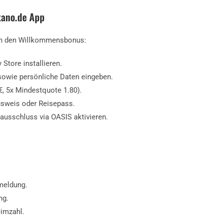
etano.de App
ich den Willkommensbonus:
Store installieren.
 sowie persönliche Daten eingeben.
, 5x Mindestquote 1.80).
usweis oder Reisepass.
ausschluss via OASIS aktivieren.
meldung.
ng.
eimzahl.