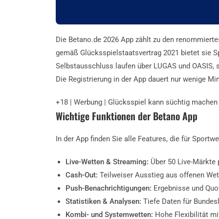
Die Betano.de 2026 App zählt zu den renommiertes
gemäß Glücksspielstaatsvertrag 2021 bietet sie Sp
Selbstausschluss laufen über LUGAS und OASIS, s
Die Registrierung in der App dauert nur wenige M
+18 | Werbung | Glücksspiel kann süchtig machen
Wichtige Funktionen der Betano App
In der App finden Sie alle Features, die für Sportw
Live-Wetten & Streaming:
Über 50 Live-Märkte 
Cash-Out:
Teilweiser Ausstieg aus offenen Wet
Push-Benachrichtigungen:
Ergebnisse und Quot
Statistiken & Analysen:
Tiefe Daten für Bundes
Kombi- und Systemwetten:
Hohe Flexibilität mi