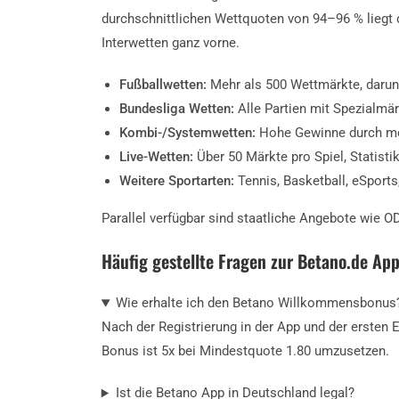
durchschnittlichen Wettquoten von 94–96 % liegt d
Interwetten ganz vorne.
Fußballwetten:
Mehr als 500 Wettmärkte, darun
Bundesliga Wetten:
Alle Partien mit Spezialmä
Kombi-/Systemwetten:
Hohe Gewinne durch me
Live-Wetten:
Über 50 Märkte pro Spiel, Statistik
Weitere Sportarten:
Tennis, Basketball, eSports
Parallel verfügbar sind staatliche Angebote wie 
Häufig gestellte Fragen zur Betano.de Ap
Wie erhalte ich den Betano Willkommensbonus
Nach der Registrierung in der App und der ersten 
Bonus ist 5x bei Mindestquote 1.80 umzusetzen.
Ist die Betano App in Deutschland legal?