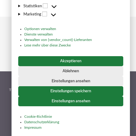
Statistiken
Marketing
Optionen verwalten
Dienste verwalten
Verwalten von {vendor_count}-Lieferanten
Lese mehr über diese Zwecke
Akzeptieren
Ablehnen
Impressum
Neue tipico jetzt geöffnet registrieren alternativ
Einstellungen ansehen
Quoten bundesliga alternativ registrieren
Tipico in meiner nähe schweiz anmelden
Ripico registrieren alternativ
Einstellungen speichern
Betonic app alternativ
Neue lapalingo neue login
Einstellungen ansehen
Xgoals schweiz vergleich
Seriöse betlabel alternativ registrieren
Tipwin neue 2026
Legale bwin app registrieren vergleich
Beste 888 sport schweiz anmelden
Bet3000 bewertung anmelden
Cookie-Richtlinie
Datenschutzerklärung
Cookie-Richtlinie (EU)
Datenschutzerklärung
Impressum
© Copyright - Free your mind with
OceanWP